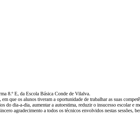
rma 8.º E, da Escola Básica Conde de Vilalva.
o, em que os alunos tiveram a oportunidade de trabalhar as suas competê
fios do dia-a-dia, aumentar a autoestima, reduzir o insucesso escolar e m
sincero agradecimento a todos os técnicos envolvidos nestas sessões, b