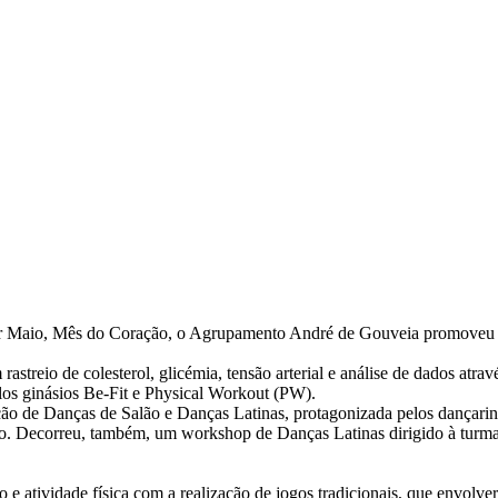
r Maio, Mês do Coração, o Agrupamento André de Gouveia promoveu dive
streio de colesterol, glicémia, tensão arterial e análise de dados atr
los ginásios Be-Fit e Physical Workout (PW).
ção de Danças de Salão e Danças Latinas, protagonizada pelos dançarin
o. Decorreu, também, um workshop de Danças Latinas dirigido à turma
e atividade física com a realização de jogos tradicionais, que envolv