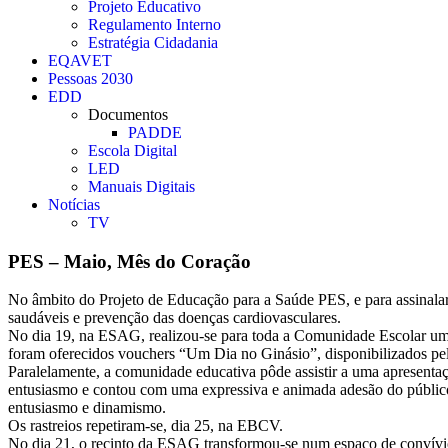
Projeto Educativo
Regulamento Interno
Estratégia Cidadania
EQAVET
Pessoas 2030
EDD
Documentos
PADDE
Escola Digital
LED
Manuais Digitais
Notícias
TV
PES – Maio, Mês do Coração
No âmbito do Projeto de Educação para a Saúde PES, e para assinala
saudáveis e prevenção das doenças cardiovasculares.
No dia 19, na ESAG, realizou-se para toda a Comunidade Escolar um ra
foram oferecidos vouchers “Um Dia no Ginásio”, disponibilizados pe
Paralelamente, a comunidade educativa pôde assistir a uma apresenta
entusiasmo e contou com uma expressiva e animada adesão do públic
entusiasmo e dinamismo.
Os rastreios repetiram-se, dia 25, na EBCV.
No dia 21, o recinto da ESAG transformou-se num espaço de convívio 