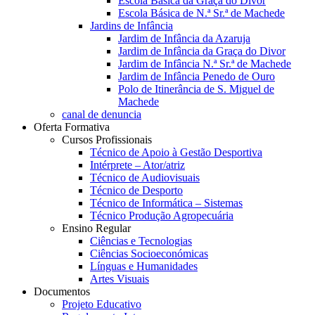
Escola Básica da Graça do Divor
Escola Básica de N.ª Sr.ª de Machede
Jardins de Infância
Jardim de Infância da Azaruja
Jardim de Infância da Graça do Divor
Jardim de Infância N.ª Sr.ª de Machede
Jardim de Infância Penedo de Ouro
Polo de Itinerância de S. Miguel de
Machede
canal de denuncia
Oferta Formativa
Cursos Profissionais
Técnico de Apoio à Gestão Desportiva
Intérprete – Ator/atriz
Técnico de Audiovisuais
Técnico de Desporto
Técnico de Informática – Sistemas
Técnico Produção Agropecuária
Ensino Regular
Ciências e Tecnologias
Ciências Socioeconómicas
Línguas e Humanidades
Artes Visuais
Documentos
Projeto Educativo