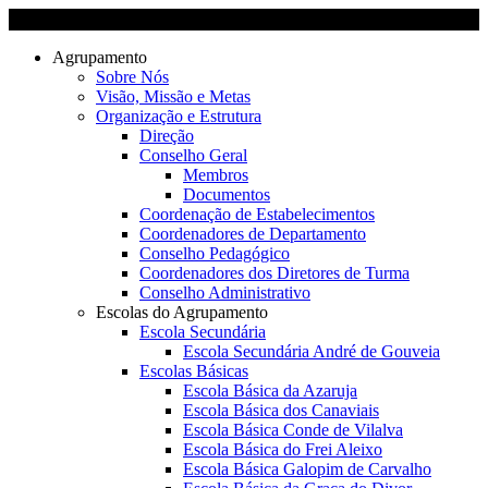
Agrupamento
Sobre Nós
Visão, Missão e Metas
Organização e Estrutura
Direção
Conselho Geral
Membros
Documentos
Coordenação de Estabelecimentos
Coordenadores de Departamento
Conselho Pedagógico
Coordenadores dos Diretores de Turma
Conselho Administrativo
Escolas do Agrupamento
Escola Secundária
Escola Secundária André de Gouveia
Escolas Básicas
Escola Básica da Azaruja
Escola Básica dos Canaviais
Escola Básica Conde de Vilalva
Escola Básica do Frei Aleixo
Escola Básica Galopim de Carvalho