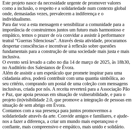
Este projeto nasce da necessidade urgente de promover valores
como a inclusão, o respeito e a solidariedade num contexto global
onde, demasiadas vezes, prevalecem a indiferença e o
individualismo.
Para dar voz a esta mensagem e sensibilizar a comunidade para a
importância de construirmos juntos um futuro mais harmonioso e
empático, temos o prazer de o/a convidar a assistir à performance
teatral “Guerras Silenciosas”. Através desta atividade, procuramos
despertar consciências e incentivar à reflexão sobre questões
fundamentais para a construção de uma sociedade mais justa e mais
inclusiva.
O evento será levado a cabo no dia 14 de março de 2025, às 18h30,
no Auditório dos Salesianos de Évora.
Além de assistir a um espetáculo que promete inspirar para uma
cidadania ativa, poderá contribuir com uma quantia simbólica, ao
seu critério, comprando um postal de uma coleção com mensagens
inclusivas, criada por nós. A receita reverterá para a Associação Pão
e Paz, que apoia pessoas em situação de vulnerabilidade, e para o
projeto (in)visibilidade 2.0, que promove a integração de pessoas em
situação de sem abrigo em Évora.
Contamos com a sua presença para juntos promovermos a
solidariedade através da arte. Convide amigos e familiares, e ajude-
nos a fazer a diferença, a criar um mundo mais esperançoso e
confiante, mais compreensivo e empático, mais unido e solidário.