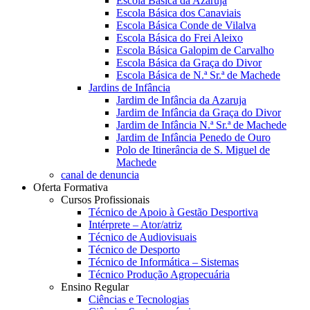
Escola Básica da Azaruja
Escola Básica dos Canaviais
Escola Básica Conde de Vilalva
Escola Básica do Frei Aleixo
Escola Básica Galopim de Carvalho
Escola Básica da Graça do Divor
Escola Básica de N.ª Sr.ª de Machede
Jardins de Infância
Jardim de Infância da Azaruja
Jardim de Infância da Graça do Divor
Jardim de Infância N.ª Sr.ª de Machede
Jardim de Infância Penedo de Ouro
Polo de Itinerância de S. Miguel de
Machede
canal de denuncia
Oferta Formativa
Cursos Profissionais
Técnico de Apoio à Gestão Desportiva
Intérprete – Ator/atriz
Técnico de Audiovisuais
Técnico de Desporto
Técnico de Informática – Sistemas
Técnico Produção Agropecuária
Ensino Regular
Ciências e Tecnologias