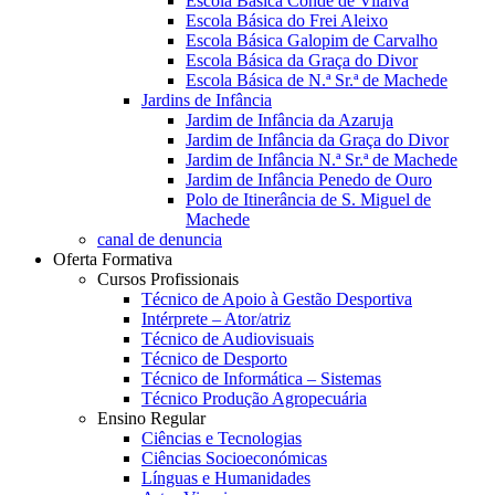
Escola Básica Conde de Vilalva
Escola Básica do Frei Aleixo
Escola Básica Galopim de Carvalho
Escola Básica da Graça do Divor
Escola Básica de N.ª Sr.ª de Machede
Jardins de Infância
Jardim de Infância da Azaruja
Jardim de Infância da Graça do Divor
Jardim de Infância N.ª Sr.ª de Machede
Jardim de Infância Penedo de Ouro
Polo de Itinerância de S. Miguel de
Machede
canal de denuncia
Oferta Formativa
Cursos Profissionais
Técnico de Apoio à Gestão Desportiva
Intérprete – Ator/atriz
Técnico de Audiovisuais
Técnico de Desporto
Técnico de Informática – Sistemas
Técnico Produção Agropecuária
Ensino Regular
Ciências e Tecnologias
Ciências Socioeconómicas
Línguas e Humanidades