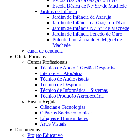
Escola Básica da Graça do Divor
Escola Básica de N.ª Sr.ª de Machede
Jardins de Infância
Jardim de Infância da Azaruja
Jardim de Infância da Graça do Divor
Jardim de Infância N.ª Sr.ª de Machede
Jardim de Infância Penedo de Ouro
Polo de Itinerância de S. Miguel de
Machede
canal de denuncia
Oferta Formativa
Cursos Profissionais
Técnico de Apoio à Gestão Desportiva
Intérprete – Ator/atriz
Técnico de Audiovisuais
Técnico de Desporto
Técnico de Informática – Sistemas
Técnico Produção Agropecuária
Ensino Regular
Ciências e Tecnologias
Ciências Socioeconómicas
Línguas e Humanidades
Artes Visuais
Documentos
Projeto Educativo