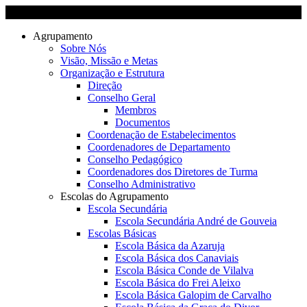
Agrupamento
Sobre Nós
Visão, Missão e Metas
Organização e Estrutura
Direção
Conselho Geral
Membros
Documentos
Coordenação de Estabelecimentos
Coordenadores de Departamento
Conselho Pedagógico
Coordenadores dos Diretores de Turma
Conselho Administrativo
Escolas do Agrupamento
Escola Secundária
Escola Secundária André de Gouveia
Escolas Básicas
Escola Básica da Azaruja
Escola Básica dos Canaviais
Escola Básica Conde de Vilalva
Escola Básica do Frei Aleixo
Escola Básica Galopim de Carvalho