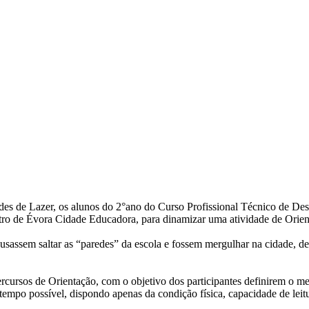
es de Lazer, os alunos do 2°ano do Curso Profissional Técnico de Desp
o de Évora Cidade Educadora, para dinamizar uma atividade de Orientaç
sassem saltar as “paredes” da escola e fossem mergulhar na cidade, d
cursos de Orientação, com o objetivo dos participantes definirem o mel
e tempo possível, dispondo apenas da condição física, capacidade de le