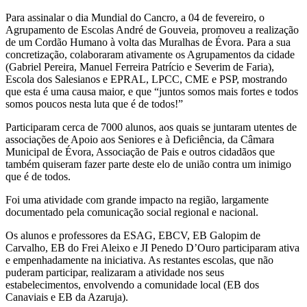
Para assinalar o dia Mundial do Cancro, a 04 de fevereiro, o
Agrupamento de Escolas André de Gouveia, promoveu a realização
de um Cordão Humano à volta das Muralhas de Évora. Para a sua
concretização, colaboraram ativamente os Agrupamentos da cidade
(Gabriel Pereira, Manuel Ferreira Patrício e Severim de Faria),
Escola dos Salesianos e EPRAL, LPCC, CME e PSP, mostrando
que esta é uma causa maior, e que “juntos somos mais fortes e todos
somos poucos nesta luta que é de todos!”
Participaram cerca de 7000 alunos, aos quais se juntaram utentes de
associações de Apoio aos Seniores e à Deficiência, da Câmara
Municipal de Évora, Associação de Pais e outros cidadãos que
também quiseram fazer parte deste elo de união contra um inimigo
que é de todos.
Foi uma atividade com grande impacto na região, largamente
documentado pela comunicação social regional e nacional.
Os alunos e professores da ESAG, EBCV, EB Galopim de
Carvalho, EB do Frei Aleixo e JI Penedo D’Ouro participaram ativa
e empenhadamente na iniciativa. As restantes escolas, que não
puderam participar, realizaram a atividade nos seus
estabelecimentos, envolvendo a comunidade local (EB dos
Canaviais e EB da Azaruja).